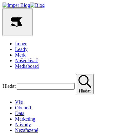
Imper
Leady
Merk
Našeptávač
Mediaboard
Hledat
Hledat
Vše
Obchod
Data
Marketing
Návody
Nezařazené