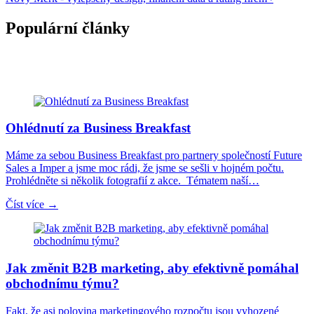
Populární články
Ohlédnutí za Business Breakfast
Máme za sebou Business Breakfast pro partnery společností Future
Sales a Imper a jsme moc rádi, že jsme se sešli v hojném počtu.
Prohlédněte si několik fotografií z akce. Tématem naší…
Číst více →
Jak změnit B2B marketing, aby efektivně pomáhal
obchodnímu týmu?
Fakt, že asi polovina marketingového rozpočtu jsou vyhozené