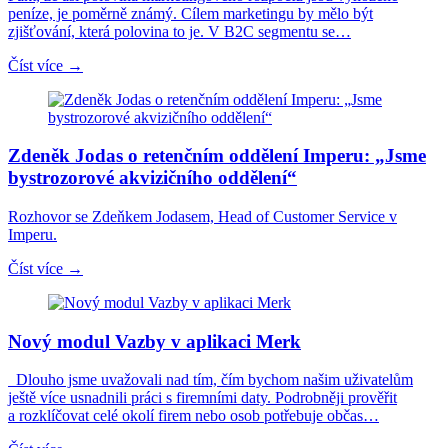
peníze, je poměrně známý. Cílem marketingu by mělo být
zjišťování, která polovina to je. V B2C segmentu se…
Číst více →
Zdeněk Jodas o retenčním oddělení Imperu: „Jsme
bystrozorové akvizičního oddělení“
Rozhovor se Zdeňkem Jodasem, Head of Customer Service v
Imperu.
Číst více →
Nový modul Vazby v aplikaci Merk
Dlouho jsme uvažovali nad tím, čím bychom našim uživatelům
ještě více usnadnili práci s firemními daty. Podrobněji prověřit
a rozklíčovat celé okolí firem nebo osob potřebuje občas…