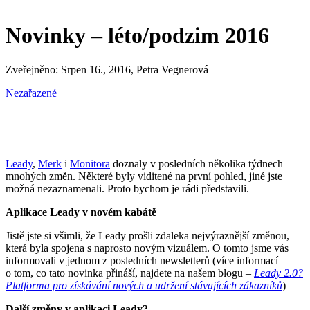
Novinky – léto/podzim 2016
Zveřejněno: Srpen 16., 2016,
Petra Vegnerová
Nezařazené
Leady
,
Merk
i
Monitora
doznaly v posledních několika týdnech
mnohých změn. Některé byly viditené na první pohled, jiné jste
možná nezaznamenali. Proto bychom je rádi představili.
Aplikace Leady v novém kabátě
Jistě jste si všimli, že Leady prošli zdaleka nejvýraznější změnou,
která byla spojena s naprosto novým vizuálem. O tomto jsme vás
informovali v jednom z posledních newsletterů (více informací
o tom, co tato novinka přináší, najdete na našem blogu –
Leady 2.0?
Platforma pro získávání nových a udržení stávajících zákazníků
)
Další změny v aplikaci Leady?