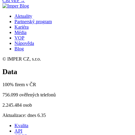
Číst více →
Aktuality
Partnerský program
Kariéra
Média
VOP
Nápověda
Blog
© IMPER CZ, s.r.o.
Data
100% firem v ČR
756.099 ověřených telefonů
2.245.484 osob
Aktualizace: dnes 6.35
Kvalita
API