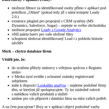
možnost filtrace za identifikované osoby přímo v aplikaci pod
položkou „Oblast“ (pokud tedy již s námi testujete Leady
2.0.)
existence pluginů pro propojení s CRM systémy (MS
Dynamics, Salesforce, Sugar) – zeptejte se svého obchodníka
možnost propojení
Leady s Google Analytics
větší paleta barev pro vaše uložené filtry
schopnost sledovat identifikovaný Lead i z pohledu historie
návštěv
Merk – chytrá databáze firem
Věděli jste, že:
do systému přibyly smlouvy s veřejnou správou z Registru
smluv
v Merku nyní uvidíte i ochranné známky registrované
subjektem
máte k dispozici
Lookalike analýzu
– najdeme podobné firmy
těm, se kterými již spolupracujete. Ty lze následně oslovit
s nabídkou vašich produktů a služeb
umíme pro vás připravit i databázi šitou na míru vašich potřeb
A na čem pracujeme? Brzy se v aplikaci objeví podrobné vazby