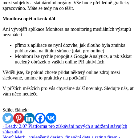
mezi subjekty a statutárními orgány. Vše bude přehledně graficky
zpracováno. Máte se tedy na co těšit.
Monitora opět o krok dál
Ani vývojáři aplikace Monitora na monitoring mediálních výstupů
nezaháleli.
přímo z aplikace se nyní dozvíte, jak dlouho byla zmínka
pubikována na titulní stránce (platí pro online)
Monitoru lze rychle propojit s Google Analytics, a tak získat
ucelený obrázek o vašich online PR aktivitách
Věděli jste, že pokud chcete přidat některý online zdroj mezi
sledované, umíme to prakticky na počkání?
V příštích měsících pro vás chystáme další novinky. Sledujte nás, ať
vám něco neuteče.
Sdílet článek:
‹ Leady 2.0? Platforma pro získávání nových a udržení stávajích
zákazníků
Nový Merk - vylepšený design, finanční data a rating firem ›