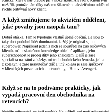
Anička, která u nás pracuje při vysoké škole. Ale rádi bychom tým
rozšířili, protože nám díky našemu šikovnému akvizičnímu oddělení
rychle přibývají nový klienti.
A když zmiňujeme to akviziční oddělení,
jaké povahy jsou naopak tam?
Dobrá otázka. Tam je typologie vlastně úplně opačná, ale jsou to
taky dost podobní lidé: dominantní, každý je originál s jinou
superpower. Například jeden z nich se soustředí na zisk klíčových
klientů, má neskutečnou knowledge ohledně aplikace, jeho
superschopnost je prodej díky jeho znalostem. Další je zase
specialista na státní zakázky, mistr obchodnického řemesla, jedna
z kolegyň je zase neskutečný dříč a jiný kolega je zase špičkový
v klientských prezentacích a networkingu. Hotoví Avengeri.
Když se na to podíváme prakticky, jak
vypadá pracovní den obchodníka na
retencích?
Nejdřív odbavuješ, co hoří (smích). Ne, vážně, gró tvoří zákaznická