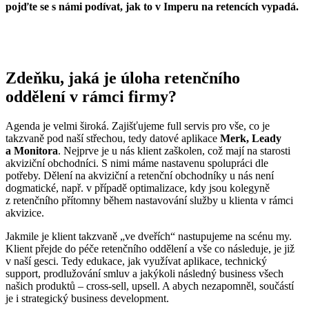
pojďte se s námi podívat, jak to v Imperu na retencích vypadá.
Zdeňku, jaká je úloha retenčního
oddělení v rámci firmy?
Agenda je velmi široká. Zajišťujeme full servis pro vše, co je
takzvaně pod naší střechou, tedy datové aplikace
Merk, Leady
a Monitora
. Nejprve je u nás klient zaškolen, což mají na starosti
akviziční obchodníci. S nimi máme nastavenu spolupráci dle
potřeby. Dělení na akviziční a retenční obchodníky u nás není
dogmatické, např. v případě optimalizace, kdy jsou kolegyně
z retenčního přítomny během nastavování služby u klienta v rámci
akvizice.
Jakmile je klient takzvaně „ve dveřích“ nastupujeme na scénu my.
Klient přejde do péče retenčního oddělení a vše co následuje, je již
v naší gesci. Tedy edukace, jak využívat aplikace, technický
support, prodlužování smluv a jakýkoli následný business všech
našich produktů – cross-sell, upsell. A abych nezapomněl, součástí
je i strategický business development.