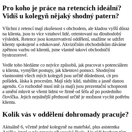
Pro koho je práce na retencích ideální?
Vidíš u kolegyň nějaký shodný patern?
Všichni z retencí mají zkušenost s obchodem, ale kladou vyšší důraz
na klienta, jsou to více vztahoví lidé, orientovaní na dlouhodobý
výsledek. Retence jsou konzervativní oddělení, snažíme se udržet
klienty spokojené a edukované. Akvizičním obchodníkům dáváme
zpětnou vazbu od klientů, jsme vlastně takoví obchodničtí
bystrozorové.
Vedle toho hledáme co nejvíce způsobů, jak pracovat s potenciálem
u klienta, vymýšlet postupy, jak klientovi pomoci. Shodnými
vlastnostmi všech mých kolegyň jsou určitě důslednost, cit pro
pořádek, láska k procesům. Mají rády klid, stabilitu a jasně danou
agendu. Co rozhodně musí mít (a mají) jsou prezentační schopnosti
a umění mluvit se všemi lidmi ve firmě od šéfa až po posledního
človíčka. Jejich nejsilnější předností určitě je možnost vycítit potřebu
klienta.
Kolik vás v oddělení dohromady pracuje?
Aktuálně 6, včetně jedné kolegyně na mateřské, plus asistentka