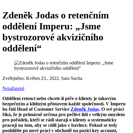
Zdeněk Jodas o retenčním
oddělení Imperu: „Jsme
bystrozorové akvizičního
oddělení“
Zveřejněno: Květen 23., 2022,
Sara Sucha
Nezařazené
Oddělení retencí nebo chcete-li péče o klienty je takovým
bezpečným a klidným přístavem každé společnosti. V Imperu
ho řídí Head of Customer Service
Zdeněk Jodas
. O své práci
říká, že je primárně určena pro pečlivé lidi s velkým smyslem
pro pořádek, kteří se rádi starají o klienty a systematicky
pracují na tom, aby se cítili jako v bavlnce. Pokud se tedy
poohlížíte po nové práci v obchodě na pozici key account,