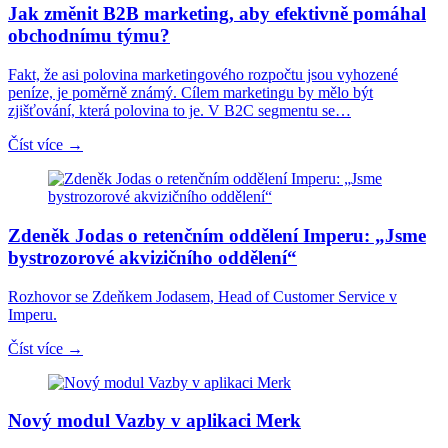
Jak změnit B2B marketing, aby efektivně pomáhal
obchodnímu týmu?
Fakt, že asi polovina marketingového rozpočtu jsou vyhozené
peníze, je poměrně známý. Cílem marketingu by mělo být
zjišťování, která polovina to je. V B2C segmentu se…
Číst více →
Zdeněk Jodas o retenčním oddělení Imperu: „Jsme
bystrozorové akvizičního oddělení“
Rozhovor se Zdeňkem Jodasem, Head of Customer Service v
Imperu.
Číst více →
Nový modul Vazby v aplikaci Merk