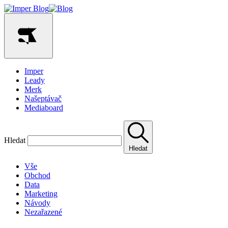
Imper
Leady
Merk
Našeptávač
Mediaboard
Hledat
Hledat
Vše
Obchod
Data
Marketing
Návody
Nezařazené