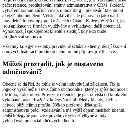
péče: retence, prodlužování smluv, administrativa v CRM, školení,
vytváření komunikačních map, onboarding – předávání klientů od
akvizičního oddělení. Většina aktivit je ale plánovaná jako např.
pravidelné follow upy po 3 měsících užívání. Kolegyně zjišťují, jak
jsou aplikace ve firmách využívány a vyhledávají další potenciál.
Vyhodnocují spokojenost klientů a sledují, kdy kdo bude
prodlužovat smlouvu.
Všechny kolegyně se taky pravidelně schází s klienty, dělají školení
o nových featurách produktů nebo pro ně připravují VIP akce.
Můžeš prozradit, jak je nastaveno
odměňování?
Obecně se dá říci, že tohle je velmi individuální záležitost. Fix je
logicky vyšší než u akvizičního obchodníka, který je spíše hodnocen
dle toho, kolik uloví. Provize v retencích je pak odvislá od konkrétní
vykonané práce. Každá z kolegyň má přiděleny klienty, kteří se
nejvíce blíží jejímu profilu. Někdo preferuje dělat spíše
administrativní práci, vzdělávání a má vyšší objem menších klientů.
Další kolegyně jsou zase povahově větší střelkyně a rády
vyhledávají potenciál klíčových klientů.