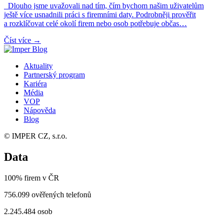
Dlouho jsme uvažovali nad tím, čím bychom našim uživatelům
ještě více usnadnili práci s firemními daty. Podrobněji prověřit
a rozklíčovat celé okolí firem nebo osob potřebuje občas…
Číst více →
Aktuality
Partnerský program
Kariéra
Média
VOP
Nápověda
Blog
© IMPER CZ, s.r.o.
Data
100% firem v ČR
756.099 ověřených telefonů
2.245.484 osob