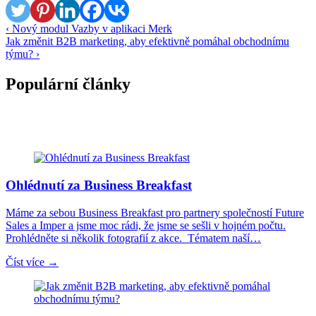
‹ Nový modul Vazby v aplikaci Merk
Jak změnit B2B marketing, aby efektivně pomáhal obchodnímu
týmu? ›
Populární články
Ohlédnutí za Business Breakfast
Máme za sebou Business Breakfast pro partnery společností Future
Sales a Imper a jsme moc rádi, že jsme se sešli v hojném počtu.
Prohlédněte si několik fotografií z akce. Tématem naší…
Číst více →