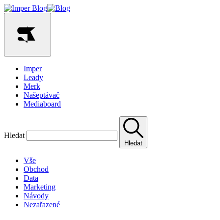
Imper
Leady
Merk
Našeptávač
Mediaboard
Hledat
Hledat
Vše
Obchod
Data
Marketing
Návody
Nezařazené