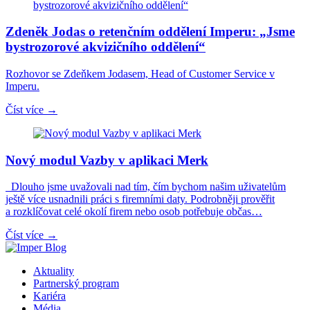
Zdeněk Jodas o retenčním oddělení Imperu: „Jsme
bystrozorové akvizičního oddělení“
Rozhovor se Zdeňkem Jodasem, Head of Customer Service v
Imperu.
Číst více →
Nový modul Vazby v aplikaci Merk
Dlouho jsme uvažovali nad tím, čím bychom našim uživatelům
ještě více usnadnili práci s firemními daty. Podrobněji prověřit
a rozklíčovat celé okolí firem nebo osob potřebuje občas…
Číst více →
Aktuality
Partnerský program
Kariéra
Média