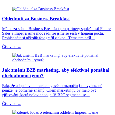
Ohlédnutí za Business Breakfast
Máme za sebou Business Breakfast pro partnery společností Future
Sales a Imper a jsme moc rádi, že jsme se sešli v hojném počtu.
Prohlédněte si několik fotografií z akce. Tématem naší…
Číst více →
Jak změnit B2B marketing, aby efektivně pomáhal
obchodnímu týmu?
Fakt, že asi polovina marketingového rozpočtu jsou vyhozené
peníze, je poměrně známý. Cílem marketingu by mělo být
zjišťování, která polovina to je. V B2C segmentu se…
Číst více →