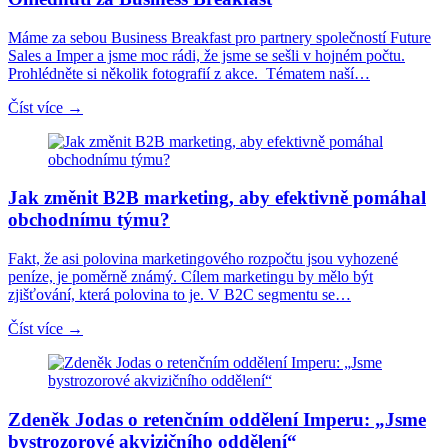
Máme za sebou Business Breakfast pro partnery společností Future
Sales a Imper a jsme moc rádi, že jsme se sešli v hojném počtu.
Prohlédněte si několik fotografií z akce. Tématem naší…
Číst více →
Jak změnit B2B marketing, aby efektivně pomáhal
obchodnímu týmu?
Fakt, že asi polovina marketingového rozpočtu jsou vyhozené
peníze, je poměrně známý. Cílem marketingu by mělo být
zjišťování, která polovina to je. V B2C segmentu se…
Číst více →
Zdeněk Jodas o retenčním oddělení Imperu: „Jsme
bystrozorové akvizičního oddělení“