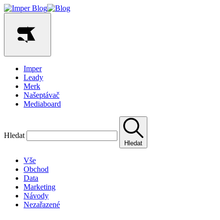
Imper
Leady
Merk
Našeptávač
Mediaboard
Hledat
Hledat
Vše
Obchod
Data
Marketing
Návody
Nezařazené