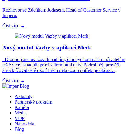
Rozhovor se Zdeňkem Jodasem, Head of Customer Service v
Imperu.
Číst více →
Nový modul Vazby v aplikaci Merk
Dlouho jsme uvažovali nad tím, čím bychom našim uživatelům
ještě více usnadnili práci s firemními daty. Podrobněji prověřit
a rozklíčovat celé okolí firem nebo osob potřebuje občas…
Číst více →
Aktuality
Partnerský program
Kariéra
Média
VOP
Nápověda
Blog